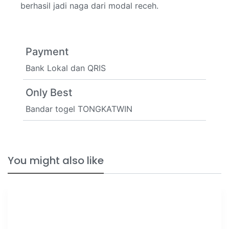
berhasil jadi naga dari modal receh.
Payment
Bank Lokal dan QRIS
Only Best
Bandar togel TONGKATWIN
You might also like