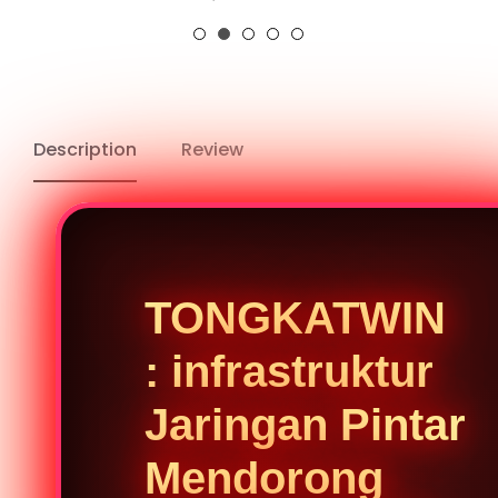
price
Description
Review
TONGKATWIN
: infrastruktur
Jaringan Pintar
Mendorong