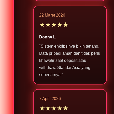
22 Maret 2026
★★★★★
Donny L
"Sistem enkripsinya bikin tenang.
Data pribadi aman dan tidak perlu
khawatir saat deposit atau
withdraw. Standar Asia yang
sebenarnya."
7 April 2026
★★★★★