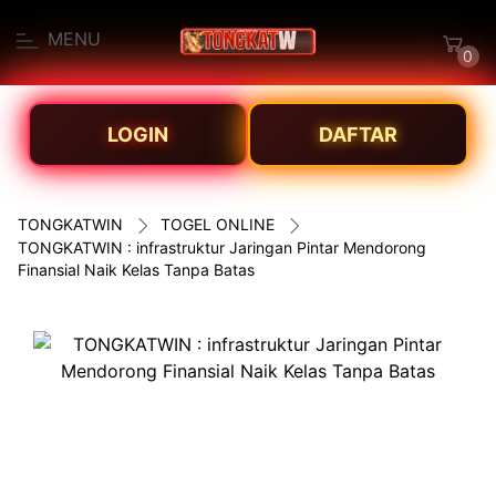
MENU
0
LOGIN
DAFTAR
TONGKATWIN
TOGEL ONLINE
TONGKATWIN : infrastruktur Jaringan Pintar Mendorong
Finansial Naik Kelas Tanpa Batas