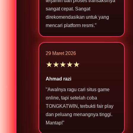
terjamin dan proses transaksinya
sangat cepat. Sangat
direkomendasikan untuk yang
mencari platform resmi."
29 Maret 2026
★★★★★
Ahmad razi
"Awalnya ragu cari situs game
online, tapi setelah coba
TONGKATWIN, terbukti fair play
dan peluang menangnya tinggi.
Mantap!"