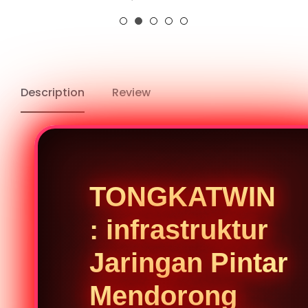
price
Description
Review
TONGKATWIN
: infrastruktur
Jaringan Pintar
Mendorong