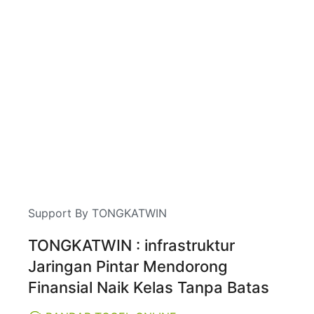
Support By TONGKATWIN
TONGKATWIN : infrastruktur
Jaringan Pintar Mendorong
Finansial Naik Kelas Tanpa Batas