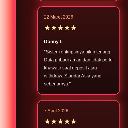
22 Maret 2026
★★★★★
Donny L
"Sistem enkripsinya bikin tenang.
Data pribadi aman dan tidak perlu
khawatir saat deposit atau
withdraw. Standar Asia yang
sebenarnya."
7 April 2026
★★★★★