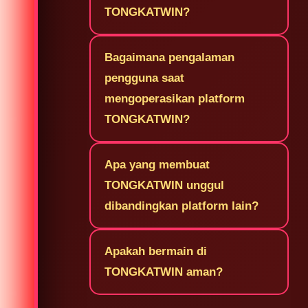
TONGKATWIN?
Bagaimana pengalaman
pengguna saat
mengoperasikan platform
TONGKATWIN?
Apa yang membuat
TONGKATWIN unggul
dibandingkan platform lain?
Apakah bermain di
TONGKATWIN aman?