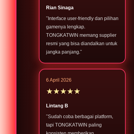
Rian Sinaga
"Interface user-friendly dan pilihan
gamenya lengkap.
TONGKATWIN memang supplier
resmi yang bisa diandalkan untuk
jangka panjang."
6 April 2026
★★★★★
Lintang B
"Sudah coba berbagai platform,
tapi TONGKATWIN paling
konsisten memberikan