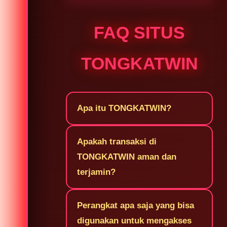
FAQ SITUS
TONGKATWIN
Apa itu TONGKATWIN?
Apakah transaksi di
TONGKATWIN aman dan
terjamin?
Perangkat apa saja yang bisa
digunakan untuk mengakses