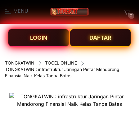
MENU
0
LOGIN
DAFTAR
TONGKATWIN
TOGEL ONLINE
TONGKATWIN : infrastruktur Jaringan Pintar Mendorong
Finansial Naik Kelas Tanpa Batas