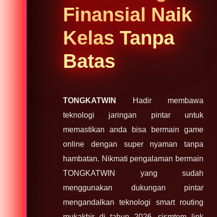
Finansial Naik
Kelas Tanpa
Batas
TONGKATWIN
Hadir membawa
teknologi jaringan pintar untuk
memastikan anda bisa bermain game
online dengan super nyaman tanpa
hambatan. Nikmati pengalaman bermain
TONGKATWIN yang sudah
menggunakan dukungan pintar
mengandalkan teknologi smart routing
mukakhir di tahun 2026, sismtem link