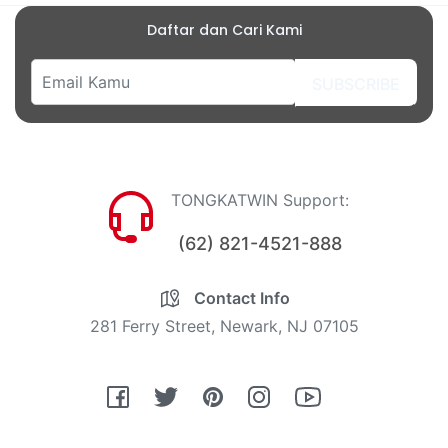
Daftar dan Cari Kami
SUBSCRIBE
TONGKATWIN Support:
(62) 821-4521-888
Contact Info
281 Ferry Street, Newark, NJ 07105
Fb
Tw
Pin
Ins
You