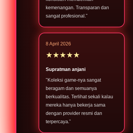
kemenangan. Transparan dan
sangat profesional."
8 April 2026
★★★★★
Supratman anjani
"Koleksi game-nya sangat
beragam dan semuanya
berkualitas. Terlihat sekali kalau
mereka hanya bekerja sama
dengan provider resmi dan
terpercaya."