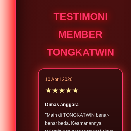
TESTIMONI
MEMBER
TONGKATWIN
10 April 2026
★★★★★
Dimas anggara
"Main di TONGKATWIN benar-
benar beda. Keamanannya